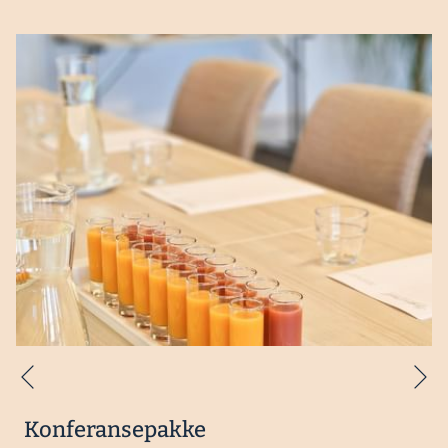
Ne
Forrige
Konferansepakke