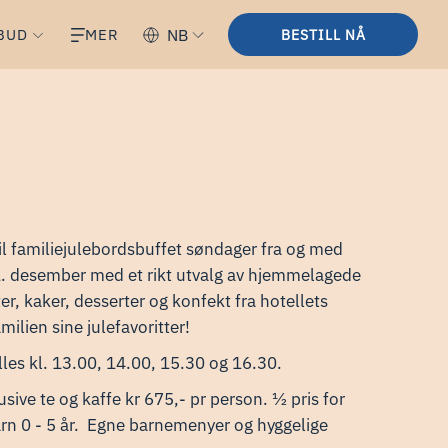
BUD
MER
NB
BESTILL NÅ
 til familiejulebordsbuffet søndager fra og med
. desember med et rikt utvalg av hjemmelagede
er, kaker, desserter og konfekt fra hotellets
milien sine julefavoritter!
illes kl. 13.00, 14.00, 15.30 og 16.30.
usive te og kaffe kr 675,- pr person. ½ pris for
barn 0 - 5 år. Egne barnemenyer og hyggelige