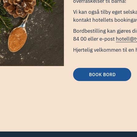
overraskelser til barna!
Vi kan også tilby eget sels
kontakt hotellets bookingav
​Bordbestilling kan gjøres d
84 00 eller e-post
hotell@ty
Hjertelig velkommen til en h
BOOK BORD