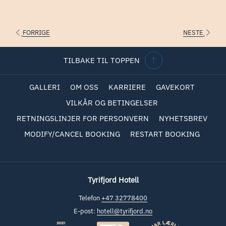
telefon 32 77 84 00 eller e-post
hotell@tyrifjord.no
.
​​Hjertelig velkommen til helaften!
FORRIGE
NESTE
TILBAKE TIL TOPPEN
BESTILL BORD
GALLERI
OM OSS
KARRIERE
GAVEKORT
VILKÅR OG BETINGELSER
RETNINGSLINJER FOR PERSONVERN
NYHETSBREV
MODIFY/CANCEL BOOKING
RESTART BOOKING
Tyrifjord Hotell
Telefon
+47 32778400
E-post:
hotell@tyrifjord.no