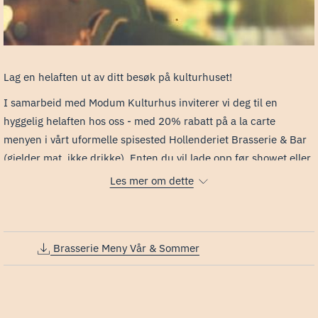
Lag en helaften ut av ditt besøk på kulturhuset!
I samarbeid med Modum Kulturhus inviterer vi deg til en
hyggelig helaften hos oss - med 20% rabatt på a la carte
menyen i vårt uformelle spisested Hollenderiet Brasserie & Bar
(gjelder mat, ikke drikke). Enten du vil lade opp før showet eller
runde av kvelden med noe godt på tallerkenen, sørger vi for en
Les mer om dette
avslappet og smakfull opplevelse i lune omgivelser.
Tilbudet gjelder ved alle forestillinger – også kino – ved
fremvisning av gyldig billett samme dag. ​Besøk Modum
Brasserie Meny Vår & Sommer
Kulturhus på
modum.kulturhus.no
for oversikt over kommende
forestillinger.
Bordbestilling kan gjøres direkte i bordbestillingsløsning, på