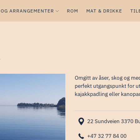
 OG ARRANGEMENTER
ROM
MAT & DRIKKE
TIL
d
Omgitt av åser, skog og med
perfekt utgangspunkt for ute
kajakkpadling eller kanopad
22 Sundveien 3370 B
+47 32 77 84 00