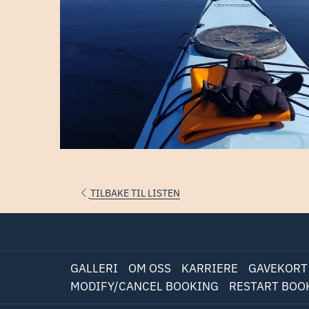
ÅPNES
TILBAKE TIL LISTEN
I
EN
NY
FANE
GALLERI
OM OSS
KARRIERE
GAVEKORT
MODIFY/CANCEL BOOKING
RESTART BOO