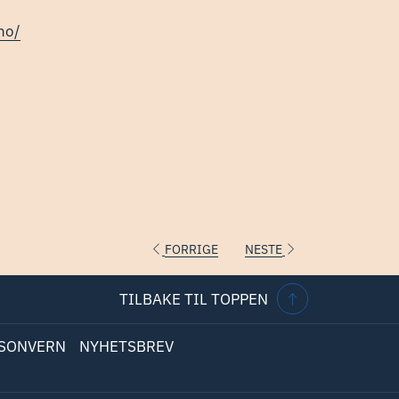
åpnes
no/
i
en
ny
fane
FORRIGE
NESTE
TILBAKE TIL TOPPEN
RSONVERN
NYHETSBREV