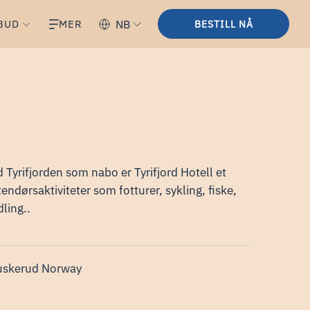
BUD
MER
NB
BESTILL NÅ
 Tyrifjorden som nabo er Tyrifjord Hotell et
ndørsaktiviteter som fotturer, sykling, fiske,
ling..
uskerud Norway