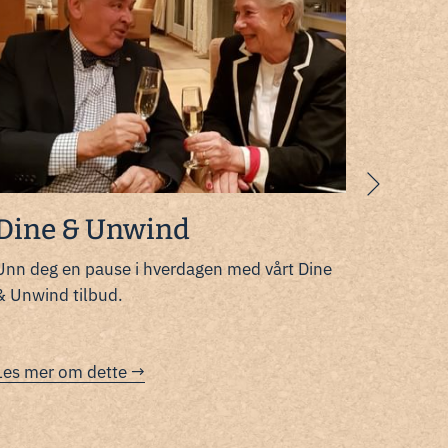
Neste
Dine & Unwind
Ski &
Unn deg en pause i hverdagen med vårt Dine
Besøk Ty
& Unwind tilbud.
Finnema
Les mer om dette
Les mer