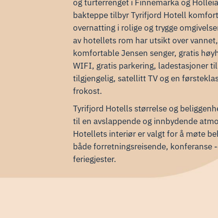
og turterrenget i Finnemarka og Hollei
bakteppe tilbyr Tyrifjord Hotell komfor
overnatting i rolige og trygge omgivels
av hotellets rom har utsikt over vannet
komfortable Jensen senger, gratis høy
WIFI, gratis parkering, ladestasjoner til
tilgjengelig, satellitt TV og en førstekla
frokost.
​Tyrifjord Hotells størrelse og beliggenh
til en avslappende og innbydende atm
Hotellets interiør er valgt for å møte be
både forretningsreisende, konferanse 
feriegjester.