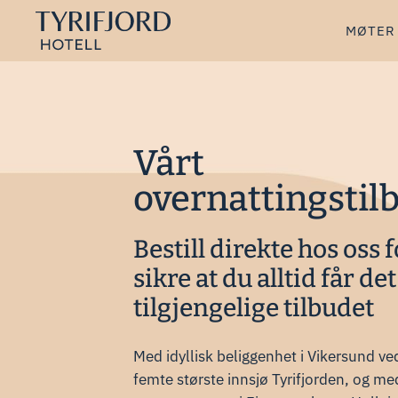
MØTER
Vårt
overnattingstil
Bestill direkte hos oss f
sikre at du alltid får de
tilgjengelige tilbudet
Med idyllisk beliggenhet i Vikersund v
femte største innsjø Tyrifjorden, og m