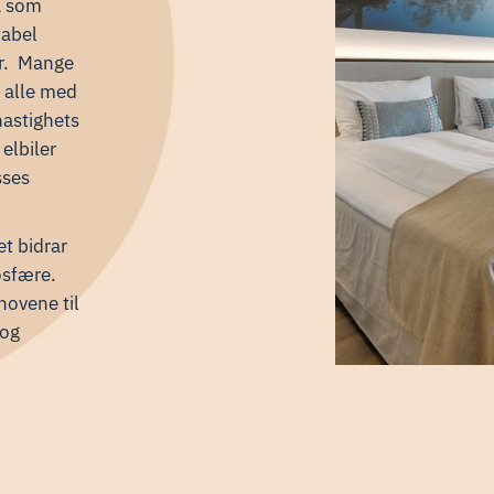
a som
tabel
er. Mange
, alle med
hastighets
 elbiler
sses
et bidrar
osfære.
hovene til
-og