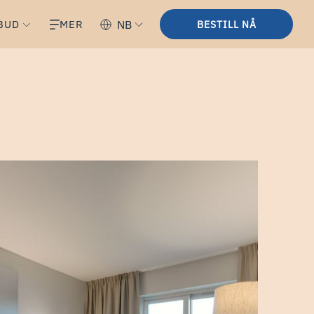
BUD
MER
NB
BESTILL NÅ