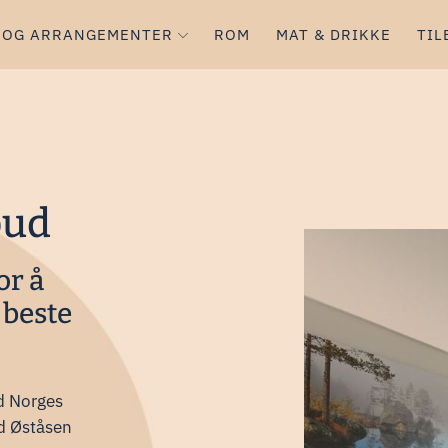
 OG ARRANGEMENTER
ROM
MAT & DRIKKE
TIL
bud
or å
t beste
ed Norges
ed Øståsen